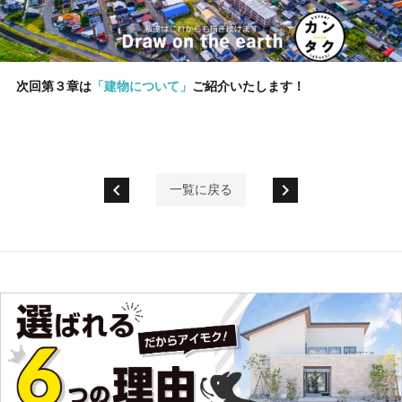
次回第３章は
「建物について」
ご紹介いたします！
chevron_left
chevron_right
一覧に戻る