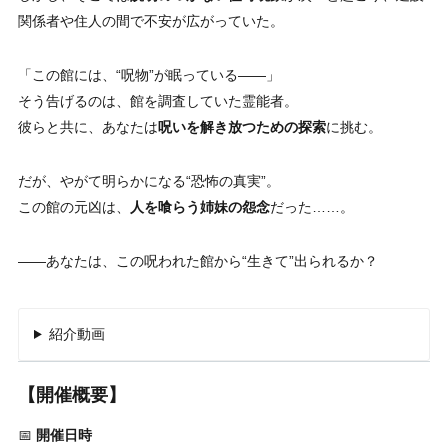
関係者や住人の間で不安が広がっていた。
「この館には、“呪物”が眠っている――」
そう告げるのは、館を調査していた霊能者。
彼らと共に、あなたは
呪いを解き放つための探索
に挑む。
だが、やがて明らかになる“恐怖の真実”。
この館の元凶は、
人を喰らう姉妹の怨念
だった……。
――あなたは、この呪われた館から“生きて”出られるか？
紹介動画
【開催概要】
📅
開催日時