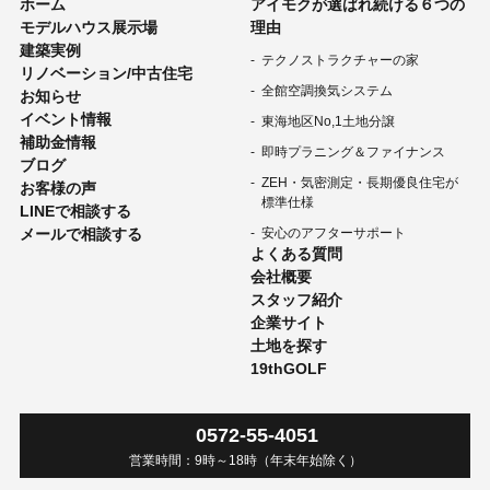
ホーム
アイモクが選ばれ続ける６つの
モデルハウス展示場
理由
建築実例
テクノストラクチャーの家
リノベーション/中古住宅
全館空調換気システム
お知らせ
イベント情報
東海地区No,1土地分譲
補助金情報
即時プラニング＆ファイナンス
ブログ
ZEH・気密測定・長期優良住宅が
お客様の声
標準仕様
LINEで相談する
メールで相談する
安心のアフターサポート
よくある質問
会社概要
スタッフ紹介
企業サイト
土地を探す
19thGOLF
0572-55-4051
営業時間：
9時
～
18時
（年末年始除く）