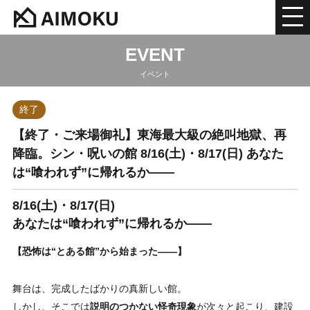
EVENT
イベント
終了
【終了・ご来場御礼】東海最大級の絶叫地獄、再
降臨。シン・呪いの館 8/16(土)・8/17(日) あなた
は“喰われず”に帰れるか――
8/16(土)・8/17(日)
あなたは“喰われず”に帰れるか――
【恐怖は“とある館”から始まった――】
舞台は、完成したばかりの真新しい館。
しかし、そこでは
説明のつかない怪奇現象
が次々と起こり、建設