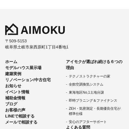
〒509-5153
岐阜県土岐市泉西原町1丁目4番地1
ホーム
アイモクが選ばれ続ける６つの
モデルハウス展示場
理由
建築実例
テクノストラクチャーの家
リノベーション/中古住宅
全館空調換気システム
お知らせ
イベント情報
東海地区No,1土地分譲
補助金情報
即時プラニング＆ファイナンス
ブログ
ZEH・気密測定・長期優良住宅が
お客様の声
標準仕様
LINEで相談する
メールで相談する
安心のアフターサポート
よくある質問