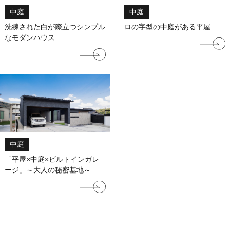
中庭
中庭
洗練された白が際立つシンプル
ロの字型の中庭がある平屋
なモダンハウス
中庭
「平屋×中庭×ビルトインガレ
ージ」～大人の秘密基地～